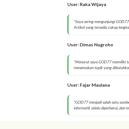
User: Raka Wijaya
"Saya sering mengunjungi GOD77 
Artikel yang tersedia cukup len
User: Dimas Nugroho
"Menurut saya GOD77 memiliki ta
menemukan topik yang dibutuhka
User: Fajar Maulana
"GOD77 menjadi salah satu sumber 
informatif, selalu diperbarui, da