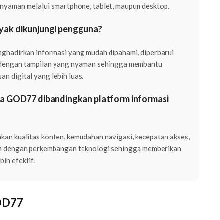
nyaman melalui smartphone, tablet, maupun desktop.
ak dikunjungi pengguna?
hadirkan informasi yang mudah dipahami, diperbarui
an dengan tampilan yang nyaman sehingga membantu
 digital yang lebih luas.
ma GOD77 dibandingkan platform informasi
 kualitas konten, kemudahan navigasi, kecepatan akses,
n dengan perkembangan teknologi sehingga memberikan
ih efektif.
OD77