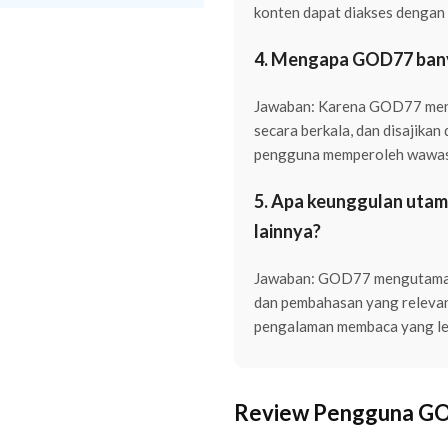
konten dapat diakses dengan 
4. Mengapa GOD77 bany
Jawaban: Karena GOD77 meng
secara berkala, dan disajik
pengguna memperoleh wawasan
5. Apa keunggulan uta
lainnya?
Jawaban: GOD77 mengutamakan
dan pembahasan yang releva
pengalaman membaca yang leb
Review Pengguna G