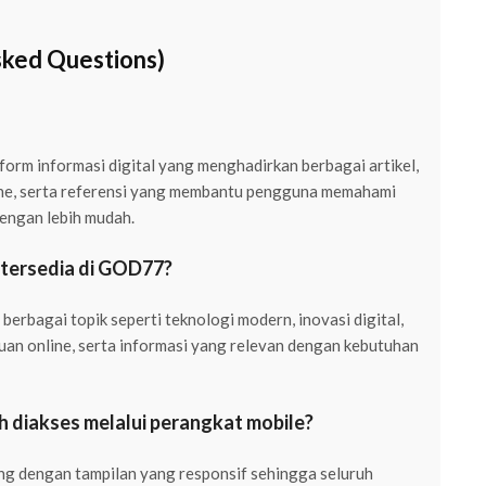
sked Questions)
rm informasi digital yang menghadirkan berbagai artikel,
ine, serta referensi yang membantu pengguna memahami
engan lebih mudah.
 tersedia di GOD77?
rbagai topik seperti teknologi modern, inovasi digital,
an online, serta informasi yang relevan dengan kebutuhan
diakses melalui perangkat mobile?
g dengan tampilan yang responsif sehingga seluruh